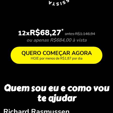
*
R$68,27
12x
antes R$1.146,94
ou apenas R$684,00 à vista
QUERO COMEÇAR AGORA
HOJE por menos de R$1,87 por dia
Quem sou eu e como vou
te ajudar
Richard Rasmussen