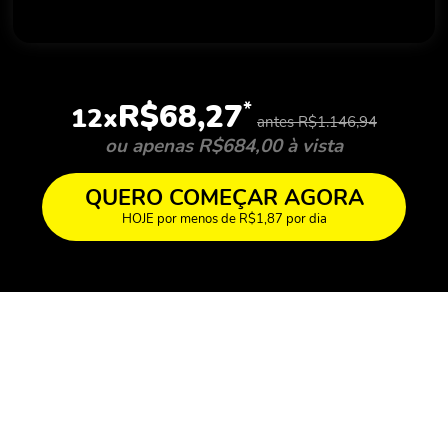
*
R$68,27
12x
antes R$1.146,94
ou apenas R$684,00 à vista
QUERO COMEÇAR AGORA
HOJE por menos de R$1,87 por dia
O QUE VOCÊ VAI
APRENDER