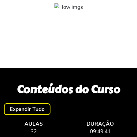
Explicações completas
Conteúdo totalmente explicativo e detalhado sobre as
principais funções, importância e perigo desses
animais.
Conteúdos do Curso
Expandir Tudo
AULAS
DURAÇÃO
32
09:49:41