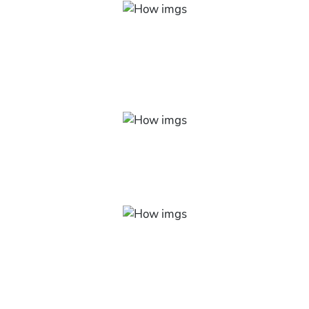
Questões importantes
Entenda quais suas principais características, técnicas
de sobrevivência e o que os diferenciam entre
peçonhentos e venenosos.
Dicas de prevenção
Vou te mostrar o que fazer caso ocorra um acidente
com algum desses animais.
Variedade de espécies
Conheça espécies das mais raras às mais comuns e
surpreenda-se com o que vai aprender sobre cada uma
delas.