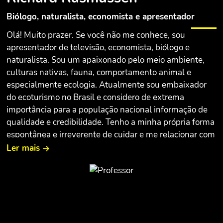
Biólogo, naturalista, economista e apresentador
Olá! Muito prazer. Se você não me conhece, sou
apresentador de televisão, economista, biólogo e
naturalista. Sou um apaixonado pelo meio ambiente,
culturas nativas, fauna, comportamento animal e
especialmente ecologia. Atualmente sou embaixador
do ecoturismo no Brasil e considero de extrema
importância para a população nacional informação de
qualidade e credibilidade. Tenho a minha própria forma
espontânea e irreverente de cuidar e me relacionar com
os bichos. Eu já levei para os brasileiros conhecimentos
Ler mais
sobre diversos animais dos diversos biomas do nosso
planeta. E neste curso, juntamente com o biólogo
Marcus Buononato, queremos mostrar tudo o que você
precisa saber para identificar animais venenosos e
peçonhentos, como prevenir e tratar acidentes com
esses animais e a importância da sua preservação.